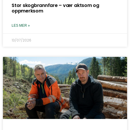
Stor skogbrannfare – vær aktsom og
oppmerksom
LES MER »
13/07/2026