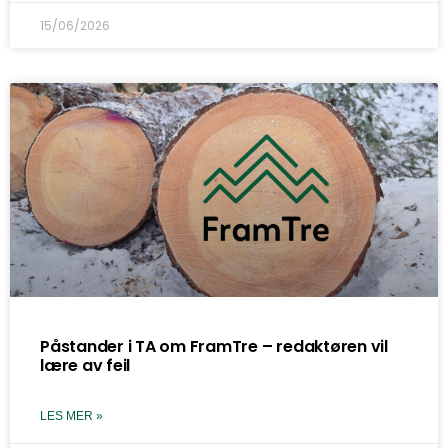
15/06/2026
Påstander i TA om FramTre – redaktøren vil
lære av feil
LES MER »