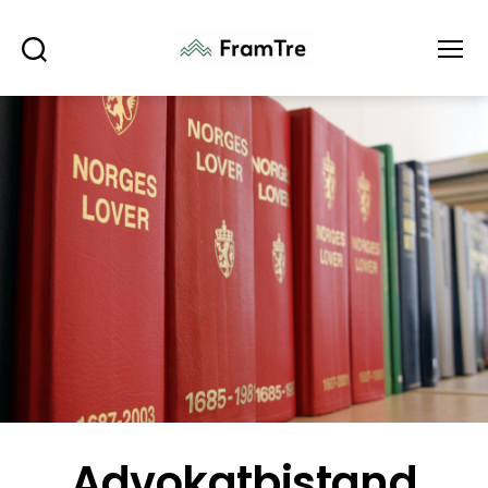
Søk
Meny
Advokatbistand