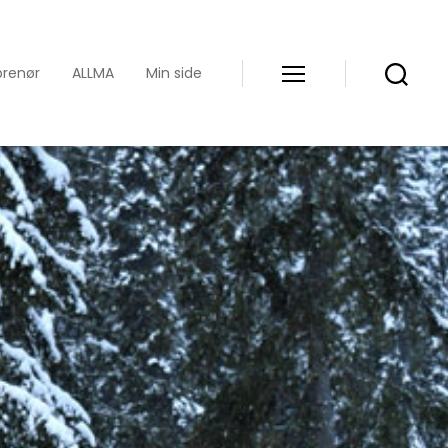
prenør
ALLMA
Min side
Meny
Søk