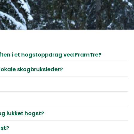
ften i et hogstoppdrag ved FramTre?
 lokale skogbruksleder?
og lukket hogst?
st?