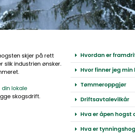
Hvordan er framdri
hogsten skjer på rett
r slik industrien ønsker.
Hvor finner jeg min
mmeret.
Tømmeroppgjør
d
din lokale
egge skogsdrift.
Driftsavtalevilkår
Hva er åpen hogst 
Hva er tynningshog