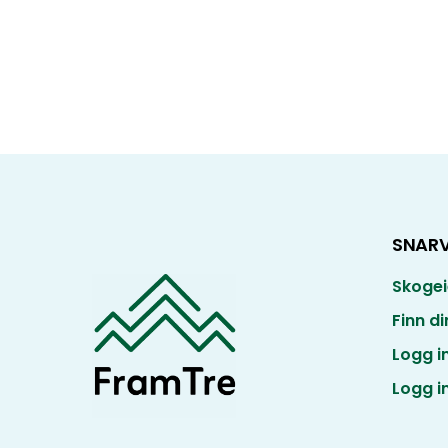
SNARV
Skogei
Finn d
Logg i
Logg in