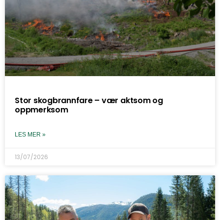
Stor skogbrannfare – vær aktsom og
oppmerksom
LES MER »
13/07/2026