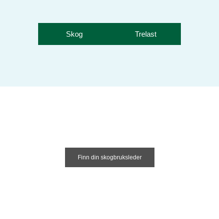
Skog
Trelast
Finn din skogbruksleder