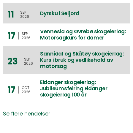
11
Dyrsku i Seljord
SEP
2026
Vennesla og Øvrebø skogeierlag:
17
SEP
Motorsagkurs for damer
2026
Sannidal og Skåtøy skogeierlag:
23
Kurs i bruk og vedlikehold av
SEP
2026
motorsag
Eidanger skogeierlag:
17
Jubileumsfeiring Eidanger
OCT
2026
skogeierlag 100 år
Se flere hendelser