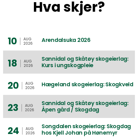
Hva skjer?
10
Arendalsuka 2026
AUG
2026
Sannidal og Skåtøy skogeierlag:
18
AUG
Kurs i ungskogpleie
2026
20
Hægeland skogeierlag: Skogkveld
AUG
2026
Sannidal og Skåtøy skogeierlag:
23
AUG
Åpen gård / Skogdag
2026
Songdalen skogeierlag: Skogdag
24
AUG
hos Kjell Johan på Hønemyr
2026