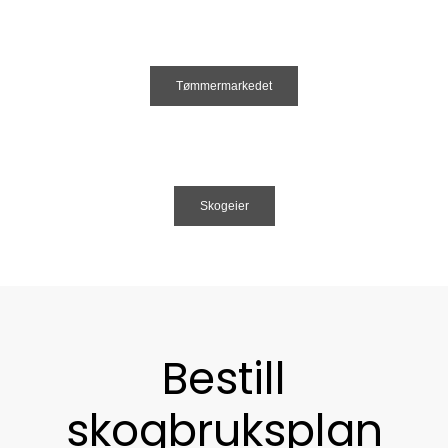
Tømmermarkedet
Skogeier
Bestill
skogbruksplan