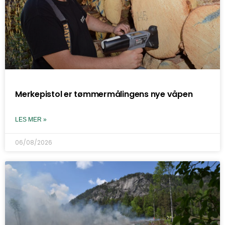
Merkepistol er tømmermålingens nye våpen
LES MER »
06/08/2026