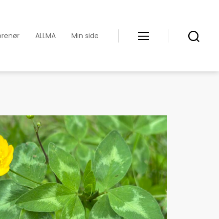
prenør
ALLMA
Min side
Meny
Søk