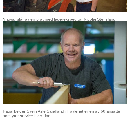
Yngvar slår av en prat med lagerekspeditør Nicolai Stensland.
Fagarbeider Svein Asle Sandland i høvleriet er en av 60 ansatte
som yter service hver dag.