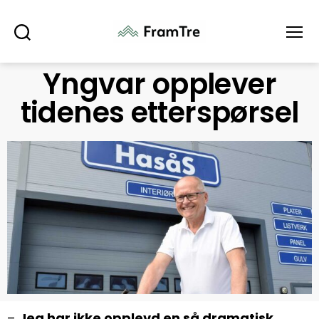
Søk
Meny
Yngvar opplever
tidenes etterspørsel
–
Jeg har ikke opplevd en så dramatisk