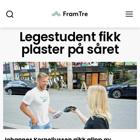
Søk
Meny
Legestudent fikk
plaster på såret
Johannes Korneliussen gikk glipp av