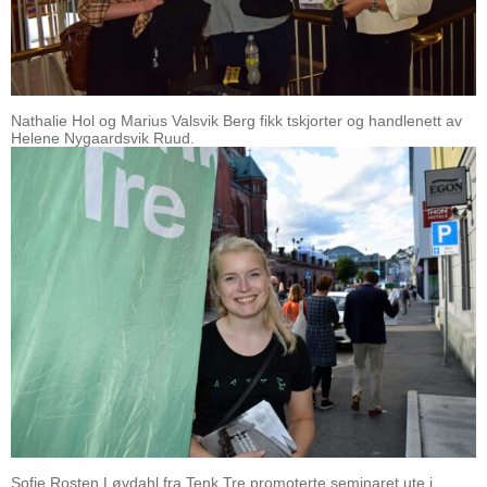
Nathalie Hol og Marius Valsvik Berg fikk tskjorter og handlenett av
Helene Nygaardsvik Ruud.
Sofie Rosten Løvdahl fra Tenk Tre promoterte seminaret ute i