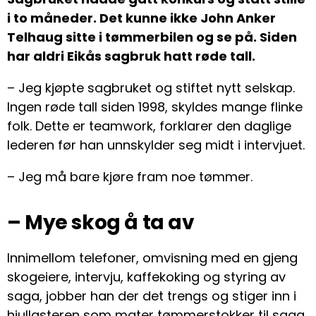
i to måneder. Det kunne ikke John Anker
Telhaug sitte i tømmerbilen og se på. Siden
har aldri Eikås sagbruk hatt røde tall.
– Jeg kjøpte sagbruket og stiftet nytt selskap.
Ingen røde tall siden 1998, skyldes mange flinke
folk. Dette er teamwork, forklarer den daglige
lederen før han unnskylder seg midt i intervjuet.
– Jeg må bare kjøre fram noe tømmer.
– Mye skog å ta av
Innimellom telefoner, omvisning med en gjeng
skogeiere, intervju, kaffekoking og styring av
saga, jobber han der det trengs og stiger inn i
hjullasteren som mater tømmerstokker til saga.