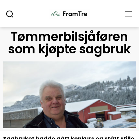
Søk
Meny
Tømmerbilsjåføren
som kjøpte sagbruk
Sagbruket hadde gått konkurs og stått stille