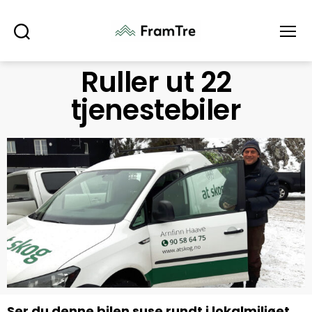
Søk
Meny
Ruller ut 22
tjenestebiler
Ser du denne bilen suse rundt i lokalmiljøet,