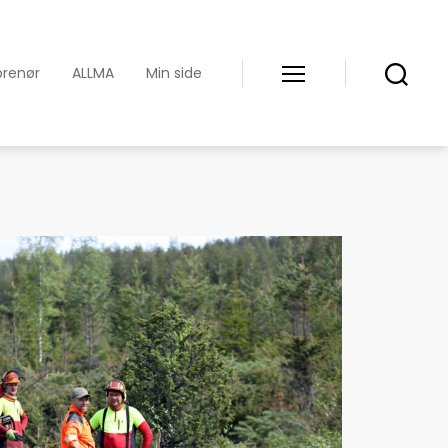
prenør
ALLMA
Min side
Meny
Søk