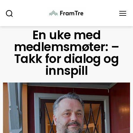
Søk
Meny
En uke med
medlemsmøter: –
Takk for dialog og
innspill