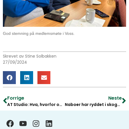
God stemning på medlemsmøte i Voss.
Skrevet av Stine Solbakken
27/09/2024
Forrige
Neste
AT Studio: Hva, hvorfor og hvordan om lukket hogst
Naboer har ryddet i skogen. – Vi er stolte og får masse skryt