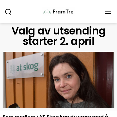
Søk
Meny
Valg av utsending
starter 2. april
Som medlem i AT Skog kan du være med å