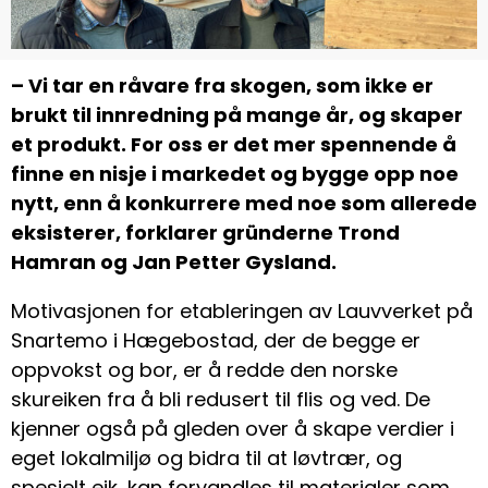
– Vi tar en råvare fra skogen, som ikke er
brukt til innredning på mange år, og skaper
et produkt. For oss er det mer spennende å
finne en nisje i markedet og bygge opp noe
nytt, enn å konkurrere med noe som allerede
eksisterer, forklarer gründerne Trond
Hamran og Jan Petter Gysland.
Motivasjonen for etableringen av Lauvverket på
Snartemo i Hægebostad, der de begge er
oppvokst og bor, er å redde den norske
skureiken fra å bli redusert til flis og ved. De
kjenner også på gleden over å skape verdier i
eget lokalmiljø og bidra til at løvtrær, og
spesielt eik, kan forvandles til materialer som