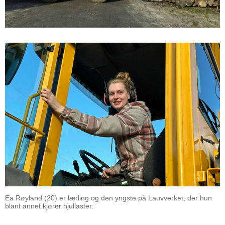
Ea Røyland (20) er lærling og den yngste på Lauvverket, der hun
blant annet kjører hjullaster.