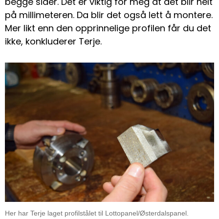
begge sider. Det er viktig for meg at det blir helt
på millimeteren. Da blir det også lett å montere.
Mer likt enn den opprinnelige profilen får du det
ikke, konkluderer Terje.
Her har Terje laget profilstålet til Lottopanel/Østerdalspanel.