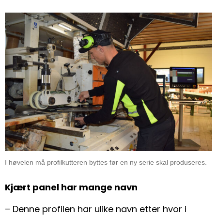
I høvelen må profilkutteren byttes før en ny serie skal produseres.
Kjært panel har mange navn
– Denne profilen har ulike navn etter hvor i