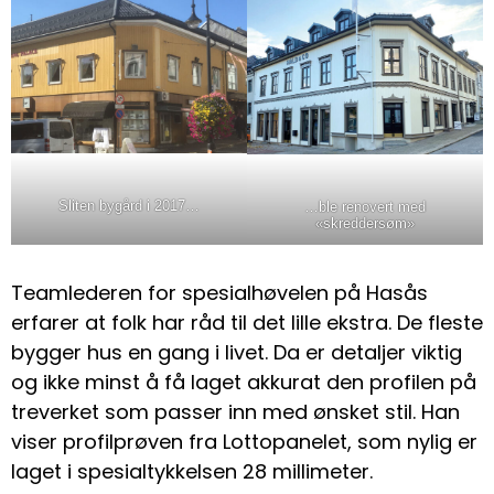
Sliten bygård i 2017…
…ble renovert med
«skreddersøm»
Teamlederen for spesialhøvelen på Hasås
erfarer at folk har råd til det lille ekstra. De fleste
bygger hus en gang i livet. Da er detaljer viktig
og ikke minst å få laget akkurat den profilen på
treverket som passer inn med ønsket stil. Han
viser profilprøven fra Lottopanelet, som nylig er
laget i spesialtykkelsen 28 millimeter.