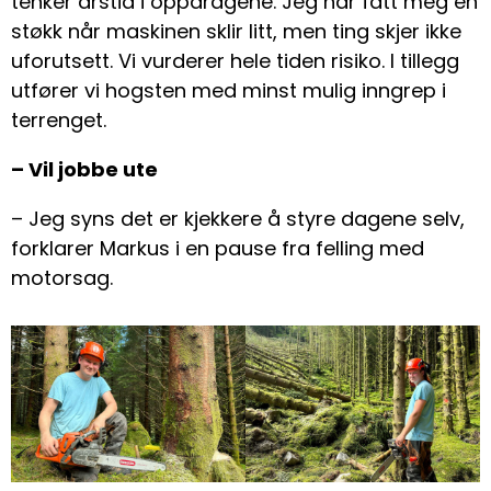
tenker årstid i oppdragene. Jeg har fått meg en
støkk når maskinen sklir litt, men ting skjer ikke
uforutsett. Vi vurderer hele tiden risiko. I tillegg
utfører vi hogsten med minst mulig inngrep i
terrenget.
– Vil jobbe ute
– Jeg syns det er kjekkere å styre dagene selv,
forklarer Markus i en pause fra felling med
motorsag.