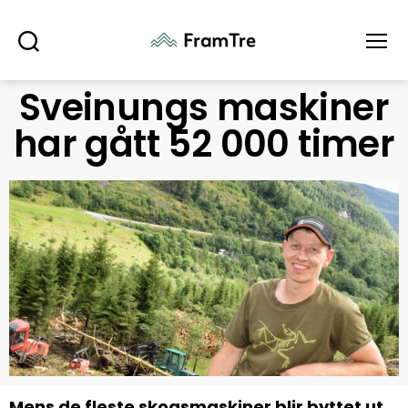
Søk
Meny
Sveinungs maskiner
har gått 52 000 timer
Mens de fleste skogsmaskiner blir byttet ut