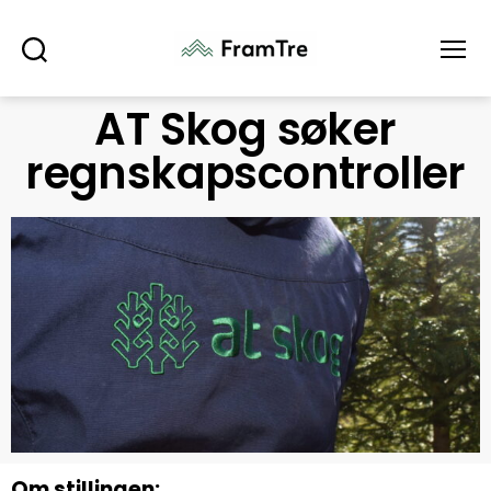
Søk
Meny
AT Skog søker
regnskapscontroller
Om stillingen: