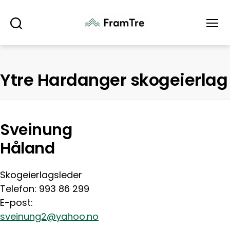
Søk
Meny
Ytre Hardanger skogeierlag
Sveinung
Håland
Skogeierlagsleder
Telefon: 993 86 299
E-post:
sveinung2@yahoo.no