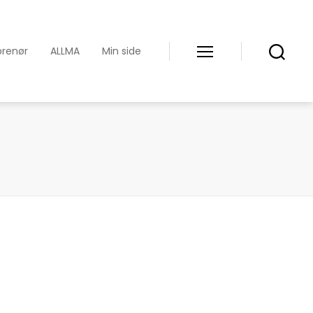
prenør
ALLMA
Min side
Meny
Søk