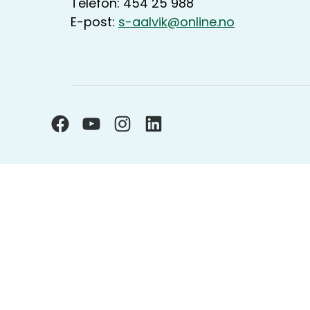
Telefon: 454 25 988
E-post:
s-aalvik@online.no