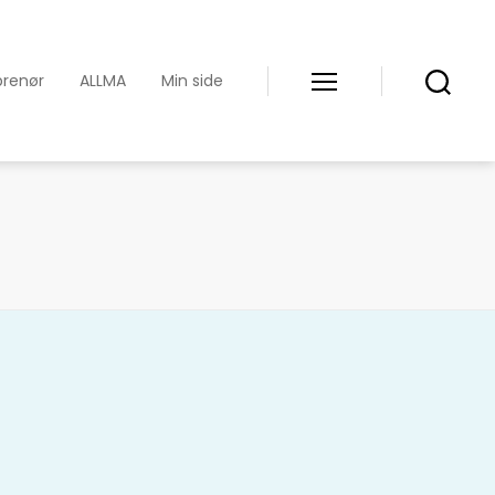
prenør
ALLMA
Min side
Meny
Søk