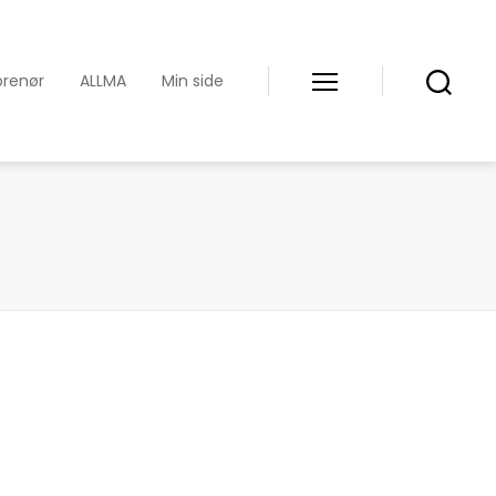
prenør
ALLMA
Min side
Meny
Søk