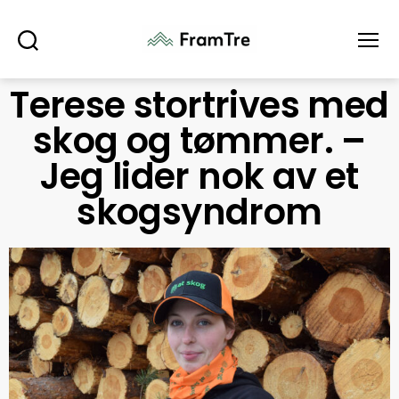
Søk
Meny
Terese stortrives med
skog og tømmer. –
Jeg lider nok av et
skogsyndrom