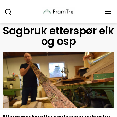
Søk
Meny
Sagbruk etterspør eik
og osp
Etterspørselen etter sagtømmer av lauvtre