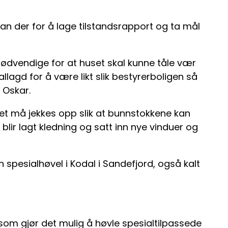
han der for å lage tilstandsrapport og ta mål
nødvendige for at huset skal kunne tåle vær
allagd for å være likt slik bestyrerboligen så
r Oskar.
Huset må jekkes opp slik at bunnstokkene kan
t blir lagt kledning og satt inn nye vinduer og
in spesialhøvel i Kodal i Sandefjord, også kalt
om gjør det mulig å høvle spesialtilpassede