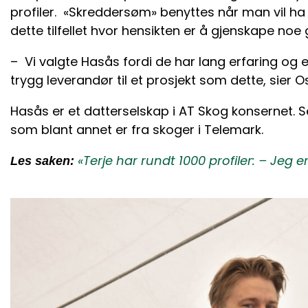
profiler. «Skreddersøm» benyttes når man vil ha e
dette tilfellet hvor hensikten er å gjenskape no
– Vi valgte Hasås fordi de har lang erfaring og e
trygg leverandør til et prosjekt som dette, sier O
Hasås er et datterselskap i AT Skog konsernet. 
som blant annet er fra skoger i Telemark.
«Terje har rundt 1000 profiler: – Jeg e
Les saken: