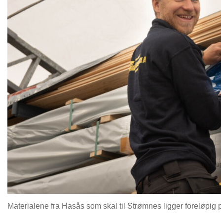
Materialene fra Hasås som skal til Strømnes ligger foreløpig p