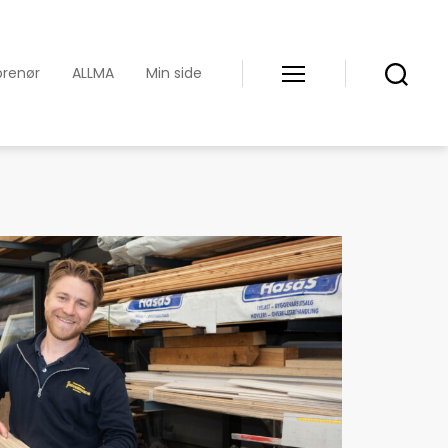
prenør
ALLMA
Min side
Meny
Søk