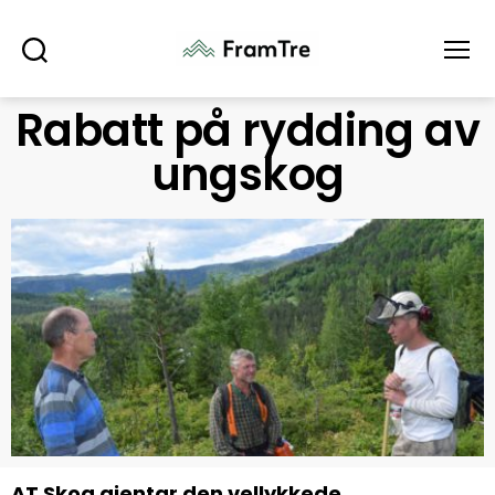
Søk
Meny
Rabatt på rydding av
ungskog
AT Skog gjentar den vellykkede