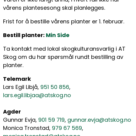
vårens plantesesong skal planlegges.
Frist for å bestille vårens planter er 1. februar.
Bestill planter:
Min Side
Ta kontakt med lokal skogkulturansvarlig i AT
Skog om du har spørsmål rundt bestilling av
planter.
Telemark
Lars Egil Libjå,
951 50 856
,
lars.egil.libjaa@atskog.no
Agder
Gunnar Evja,
901 59 719
,
gunnar.evja@atskog.no
Monica Tronstad,
979 67 569
,