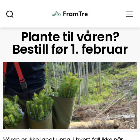
Søk
Meny
Plante til våren?
Bestill før 1. februar
Våren er ikke langt unna, i hvert fall ikke når