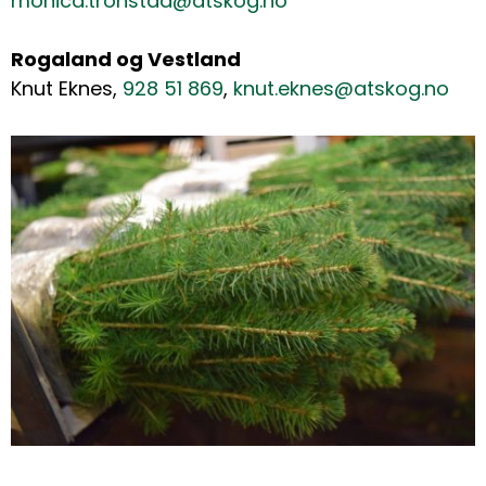
monica.tronstad@atskog.no
Rogaland og Vestland
Knut Eknes,
928 51 869
,
knut.eknes@atskog.no