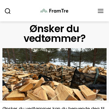
Søk
Meny
Ønsker du
vedtømmer?
Ønsker du vedtømmer kan du henvende deg til