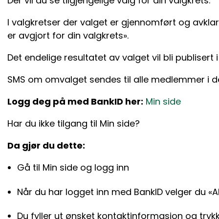
Der vil du se tilgjengelige valg for din valgkrets.
I valgkretser der valget er gjennomført og avklart
er avgjort for din valgkrets».
Det endelige resultatet av valget vil bli publisert i
SMS om omvalget sendes til alle medlemmer i de
Logg deg på med BankID her:
Min side
Har du ikke tilgang til Min side?
Da gjør du dette:
Gå til Min side og logg inn
Når du har logget inn med BankID velger du «A
Du fyller ut ønsket kontaktinformasjon og tryk