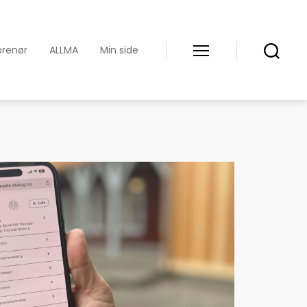
prenør
ALLMA
Min side
Meny
Søk