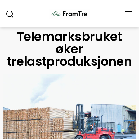
Søk
Meny
Telemarksbruket
øker
trelastproduksjonen