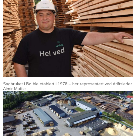
Sagbruket i Bø ble etablert i 1978 – her representert ved driftsleder
Almir Muftic.