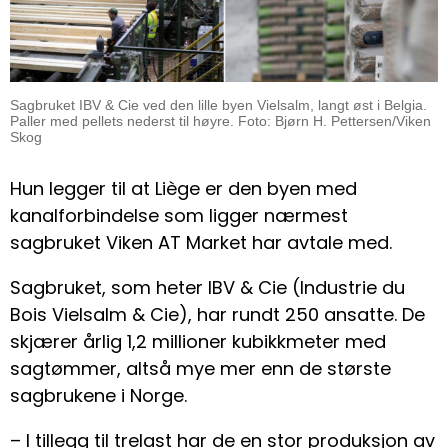
Sagbruket IBV & Cie ved den lille byen Vielsalm, langt øst i Belgia.
Paller med pellets nederst til høyre. Foto: Bjørn H. Pettersen/Viken
Skog
Hun legger til at Liège er den byen med
kanalforbindelse som ligger nærmest
sagbruket Viken AT Market har avtale med.
Sagbruket, som heter IBV & Cie (Industrie du
Bois Vielsalm & Cie), har rundt 250 ansatte. De
skjærer årlig 1,2 millioner kubikkmeter med
sagtømmer, altså mye mer enn de største
sagbrukene i Norge.
– I tillegg til trelast har de en stor produksjon av