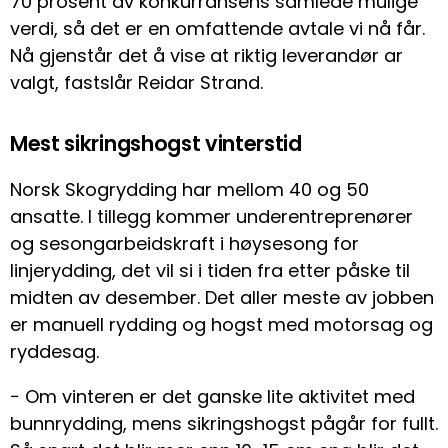
70 prosent av konkurransens samlede mulige
verdi, så det er en omfattende avtale vi nå får.
Nå gjenstår det å vise at riktig leverandør ar
valgt, fastslår Reidar Strand.
Mest sikringshogst vinterstid
Norsk Skogrydding har mellom 40 og 50
ansatte. I tillegg kommer underentreprenører
og sesongarbeidskraft i høysesong for
linjerydding, det vil si i tiden fra etter påske til
midten av desember. Det aller meste av jobben
er manuell rydding og hogst med motorsag og
ryddesag.
− Om vinteren er det ganske lite aktivitet med
bunnrydding, mens sikringshogst pågår for fullt.