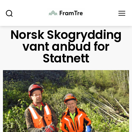
Søk
Meny
Norsk Skogrydding
vant anbud for
Statnett