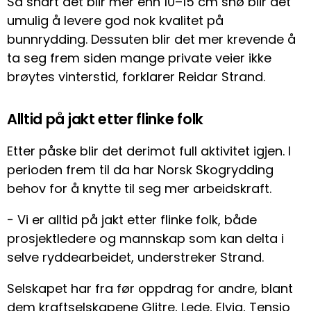
Så snart det blir mer enn 10–15 cm snø blir det
umulig å levere god nok kvalitet på
bunnrydding. Dessuten blir det mer krevende å
ta seg frem siden mange private veier ikke
brøytes vinterstid, forklarer Reidar Strand.
Alltid på jakt etter flinke folk
Etter påske blir det derimot full aktivitet igjen. I
perioden frem til da har Norsk Skogrydding
behov for å knytte til seg mer arbeidskraft.
− Vi er alltid på jakt etter flinke folk, både
prosjektledere og mannskap som kan delta i
selve ryddearbeidet, understreker Strand.
Selskapet har fra før oppdrag for andre, blant
dem kraftselskapene Glitre, Lede, Elvia, Tensio