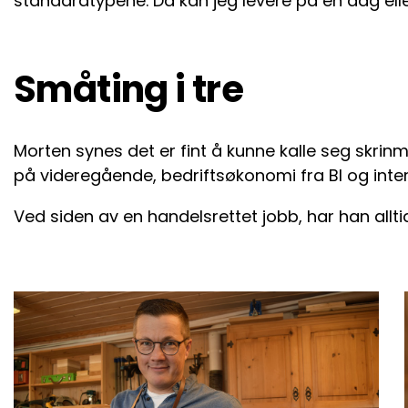
standardtypene. Da kan jeg levere på en dag elle
Småting i tre
Morten synes det er fint å kunne kalle seg skrin
på videregående, bedriftsøkonomi fra BI og inter
Ved siden av en handelsrettet jobb, har han alltid 