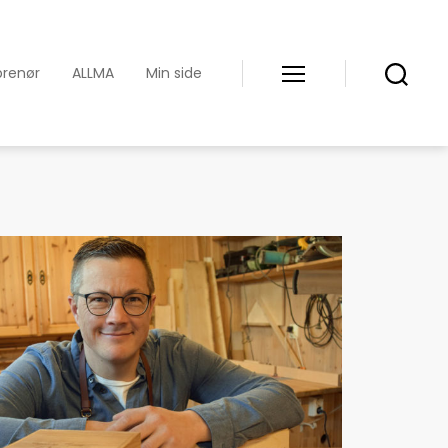
prenør
ALLMA
Min side
Meny
Søk