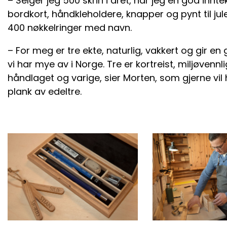
– Selger jeg 500 skrin i året, har jeg en god inntekt
bordkort, håndkleholdere, knapper og pynt til jul
400 nøkkelringer med navn.
– For meg er tre ekte, naturlig, vakkert og gir en 
vi har mye av i Norge. Tre er kortreist, miljøvenn
håndlaget og varige, sier Morten, som gjerne vi
plank av edeltre.