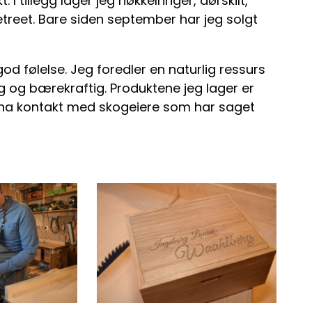
. I tillegg lager jeg nøkkelringer, dørskilt,
etreet. Bare siden september har jeg solgt
god følelse. Jeg foredler en naturlig ressurs
lig og bærekraftig. Produktene jeg lager er
l ha kontakt med skogeiere som har saget