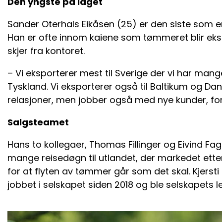
Den yngste på laget
Sander Oterhals Eikåsen (25) er den siste som er
Han er ofte innom kaiene som tømmeret blir eksp
skjer fra kontoret.
– Vi eksporterer mest til Sverige der vi har mang
Tyskland. Vi eksporterer også til Baltikum og D
relasjoner, men jobber også med nye kunder, for
Salgsteamet
Hans to kollegaer, Thomas Fillinger og Eivind Fa
mange reisedøgn til utlandet, der markedet ett
for at flyten av tømmer går som det skal. Kjerst
jobbet i selskapet siden 2018 og ble selskapets le