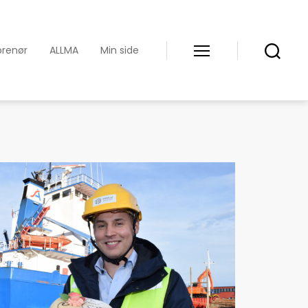
prenør
ALLMA
Min side
Meny
Søk