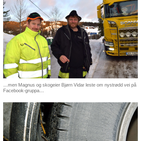
…men Magnus og skogeier Bjørn Vidar leste om nystrødd vei på
Facebook-gruppa…