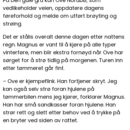
På Den gule gru kan Ove Nordbø, som
vedlikeholder veien, oppdatere dagens
føreforhold og melde om utført brøyting og
strøing.
Det er stålis overalt denne dagen etter nattens
regn. Magnus er vant til å kjøre på alle typer
vinterføre, men blir ekstra fornøyd når Ove har
sørget for å strø tidlig på morgenen. Turen inn
etter tømmeret går fint.
– Ove er kjempeflink. Han fortjener skryt. Jeg
kan også selv strø foran hjulene på
tømmerbilen mens jeg kjører, forklarer Magnus.
Han har små sandkasser foran hjulene. Han
strør rett og slett etter behov ved å trykke på
en bryter ved siden av rattet.