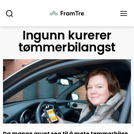
Søk
Meny
Ingunn kurerer
tømmerbilangst
Da mange gruet seg til å møte tømmerbilen