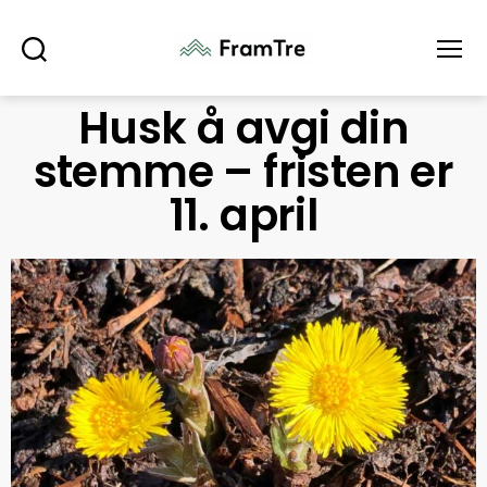
Søk
Meny
Husk å avgi din
stemme – fristen er
11. april