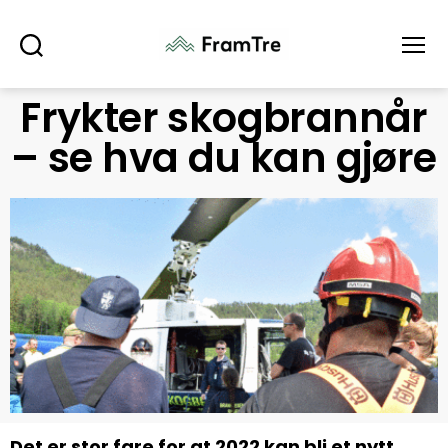
Søk
Meny
Frykter skogbrannår
– se hva du kan gjøre
Det er stor fare for at 2022 kan bli et nytt