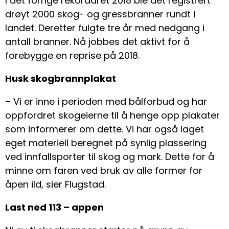
I det forrige rekordåret 2018 ble det registrert
drøyt 2000 skog- og gressbranner rundt i
landet. Deretter fulgte tre år med nedgang i
antall branner. Nå jobbes det aktivt for å
forebygge en reprise på 2018.
Husk skogbrannplakat
– Vi er inne i perioden med bålforbud og har
oppfordret skogeierne til å henge opp plakater
som informerer om dette. Vi har også laget
eget materiell beregnet på synlig plassering
ved innfallsporter til skog og mark. Dette for å
minne om faren ved bruk av alle former for
åpen ild, sier Flugstad.
Last ned 113 – appen