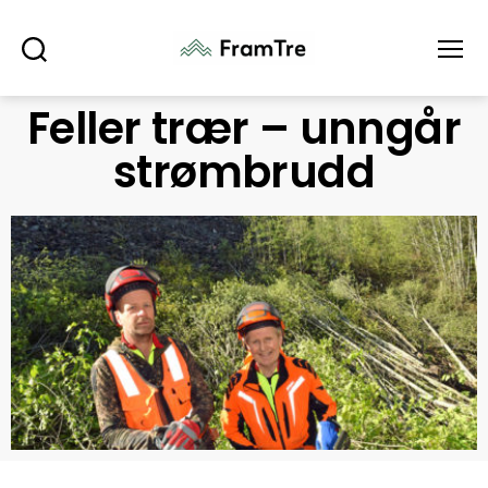
Søk
Meny
Feller trær – unngår
strømbrudd