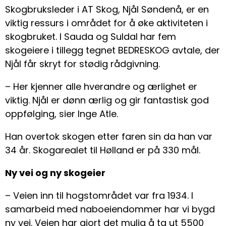
Skogbruksleder i AT Skog, Njål Søndenå, er en
viktig ressurs i området for å øke aktiviteten i
skogbruket. I Sauda og Suldal har fem
skogeiere i tillegg tegnet BEDRESKOG avtale, der
Njål får skryt for stødig rådgivning.
– Her kjenner alle hverandre og ærlighet er
viktig. Njål er dønn ærlig og gir fantastisk god
oppfølging, sier Inge Atle.
Han overtok skogen etter faren sin da han var
34 år. Skogarealet til Hølland er på 330 mål.
Ny vei og ny skogeier
– Veien inn til hogstområdet var fra 1934. I
samarbeid med naboeiendommer har vi bygd
ny vei. Veien har gjort det mulig å ta ut 5500