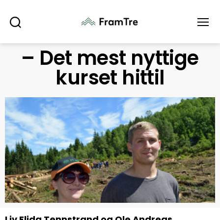
Søk
Meny
– Det mest nyttige
kurset hittil
Liv Elida Tennstrand og Ole Andreas