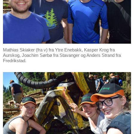
Mathias Skiaker (fra v) fra Ytre Enebakk, Kasper Krog fra
Aurskog, Joachim Sørbø fra Stavanger og Anders Strand fra
Fredrikstad.