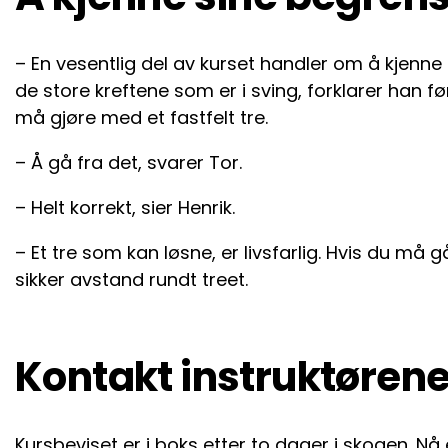
– En vesentlig del av kurset handler om å kjenn
de store kreftene som er i sving, forklarer han f
må gjøre med et fastfelt tre.
– Å gå fra det, svarer Tor.
– Helt korrekt, sier Henrik.
– Et tre som kan løsne, er livsfarlig. Hvis du må 
sikker avstand rundt treet.
Kontakt instruktørene
Kursbeviset er i boks etter to dager i skogen. N