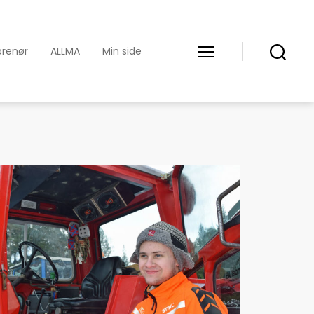
prenør
ALLMA
Min side
Meny
Søk