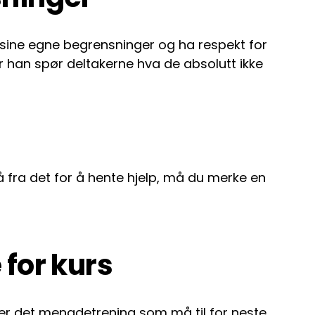
e sine egne begrensninger og ha respekt for
ør han spør deltakerne hva de absolutt ikke
gå fra det for å hente hjelp, må du merke en
 for kurs
å er det mengdetrening som må til for neste