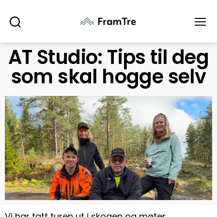
Søk
Meny
AT Studio: Tips til deg
som skal hogge selv
Vi har tatt turen ut i skogen og møter