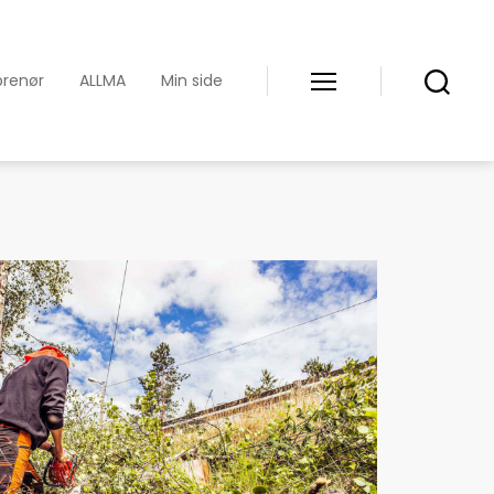
prenør
ALLMA
Min side
Meny
Søk