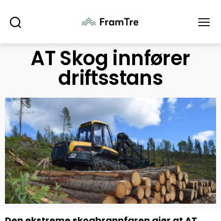
Søk
Meny
AT Skog innfører
driftsstans
Den ekstreme skogbrannfaren gjør at AT