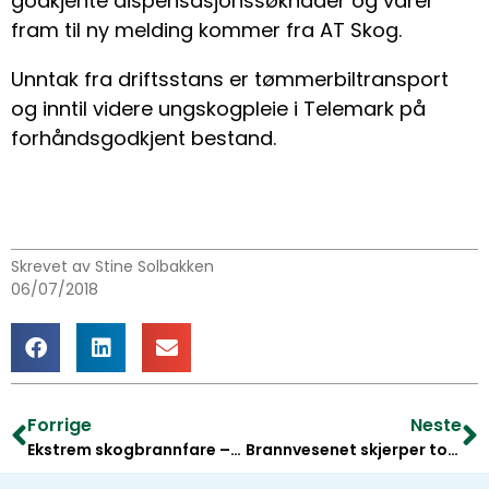
godkjente dispensasjonssøknader og varer
fram til ny melding kommer fra AT Skog.
Unntak fra driftsstans er tømmerbiltransport
og inntil videre ungskogpleie i Telemark på
forhåndsgodkjent bestand.
Skrevet av Stine Solbakken
06/07/2018
Forrige
Neste
Ekstrem skogbrannfare – totalforbud innført
Brannvesenet skjerper totalforbudet