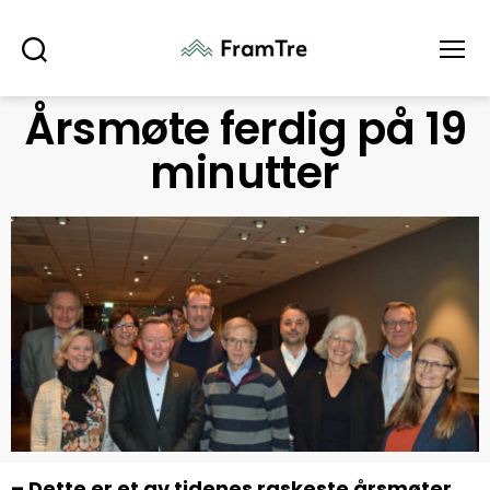
Søk
Meny
Årsmøte ferdig på 19
minutter
– Dette er et av tidenes raskeste årsmøter,