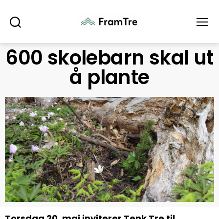
Søk
Meny
600 skolebarn skal ut
å plante
Torsdag 20. mai inviterer Tenk Tre til